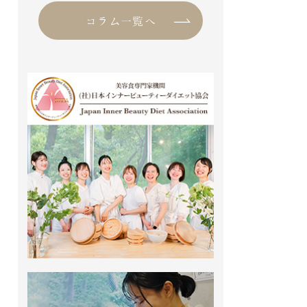
いよいよ本格的な夏の到来です。
コラム一覧へ
麦茶を注ぎに、冷やしたスイカを
取りに […]