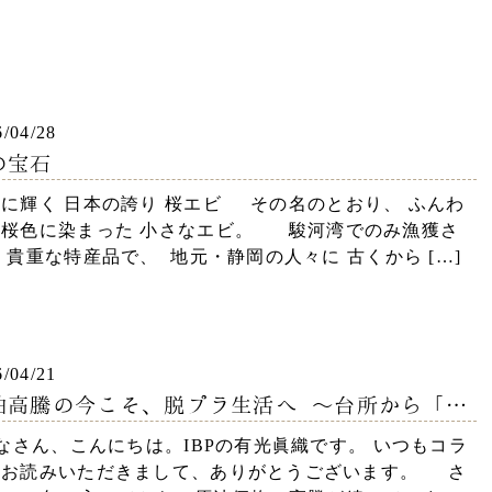
6/04/28
の宝石
に輝く 日本の誇り 桜エビ その名のとおり、 ふんわ
と桜色に染まった 小さなエビ。 駿河湾でのみ漁獲さ
 貴重な特産品で、 地元・静岡の人々に 古くから […]
6/04/21
高騰の今こそ、脱プラ生活へ ～台所から「き
い」と環境を守る～
さん、こんにちは。IBPの有光眞織です。 いつもコラ
をお読みいただきまして、ありがとうございます。 さ