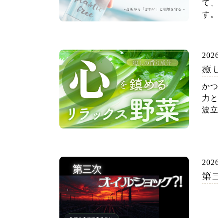
て、
す。
202
癒
かつ
力
波立
202
第