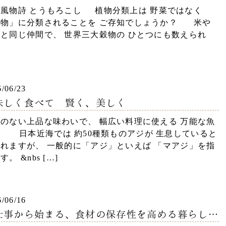
の風物詩 とうもろこし 植物分類上は 野菜ではなく
穀物」に分類されることを ご存知でしょうか？ 米や
と同じ仲間で、 世界三大穀物の ひとつにも数えられ
6/06/23
味しく食べて 賢く、美しく
のない上品な味わいで、 幅広い料理に使える 万能な魚
 日本近海では 約50種類ものアジが 生息していると
れますが、 一般的に「アジ」といえば 「マアジ」を指
す。 &nbs […]
6/06/16
仕事から始まる、食材の保存性を高める暮らし