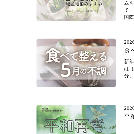
ム
て、
国際
202
食
新
は
分、
202
平和