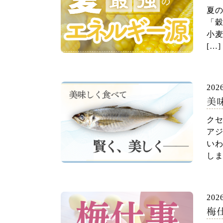
夏
「
小麦
[…]
202
美
クセ
アジ
いわ
しま
202
梅