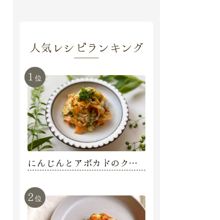
人気レシピランキング
1
位
にんじんとアボカドのクリ
ーミーデリサラダ【阿部明
日香】
2
位