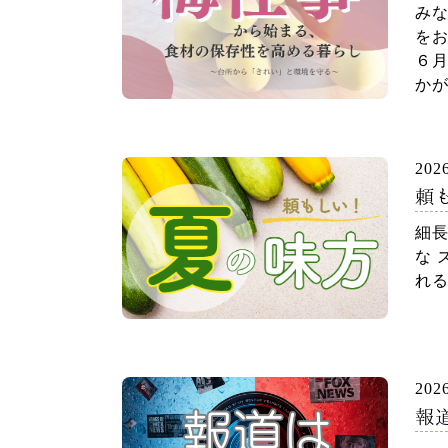
～
みな
を
６
かが
202
頼
細
な 
れる
202
報