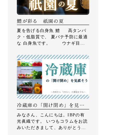
鱧が彩る 祇園の夏
夏を告げる白身魚 鱧 高タンパ
ク・低脂質で、 夏バテ予防に最適
な 白身魚です。 ウナギ目ハ
モ科に分類され、 鋭い歯を持つこ
とから 「食む（はむ）」が […]
冷蔵庫の「開け閉め」を見直
そう ～台所から「きれい」と
みなさん、こんにちは。IBPの有
環境を守る～
光眞織です。 いつもコラムをお読
みいただきまして、ありがとうご
ざいます。 さて、7月に入り、