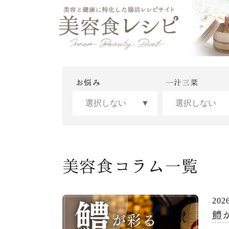
お悩み
一汁三菜
美容食コラム一覧
202
鱧