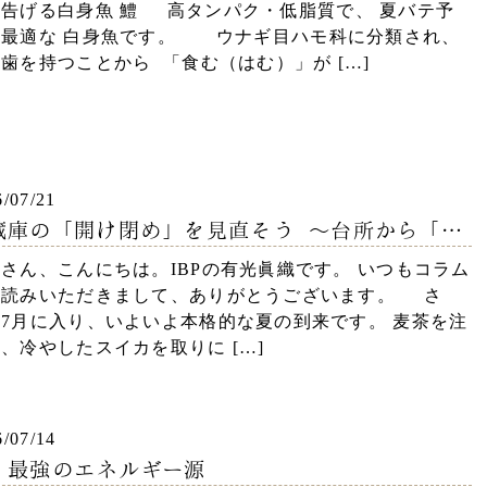
を告げる白身魚 鱧 高タンパク・低脂質で、 夏バテ予
に最適な 白身魚です。 ウナギ目ハモ科に分類され、
歯を持つことから 「食む（はむ）」が […]
6/07/21
蔵庫の「開け閉め」を見直そう ～台所から「き
い」と環境を守る～
さん、こんにちは。IBPの有光眞織です。 いつもコラム
お読みいただきまして、ありがとうございます。 さ
7月に入り、いよいよ本格的な夏の到来です。 麦茶を注
、冷やしたスイカを取りに […]
6/07/14
 最強のエネルギー源