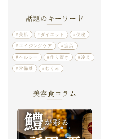
話題のキーワード
美肌
ダイエット
便秘
エイジングケア
疲労
ヘルシー
作り置き
冷え
常備菜
むくみ
美容食コラム