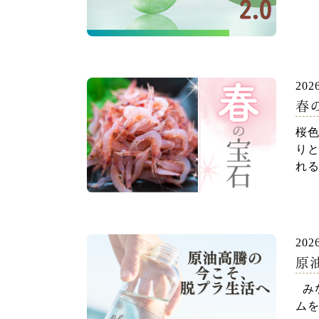
202
春
桜色
り
れる
202
原油
れ
みな
ム