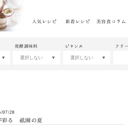
人気レシピ
新着レシピ
美容食コラム
発酵調味料
ジャンル
フリ
6/07/28
が彩る 祇園の夏