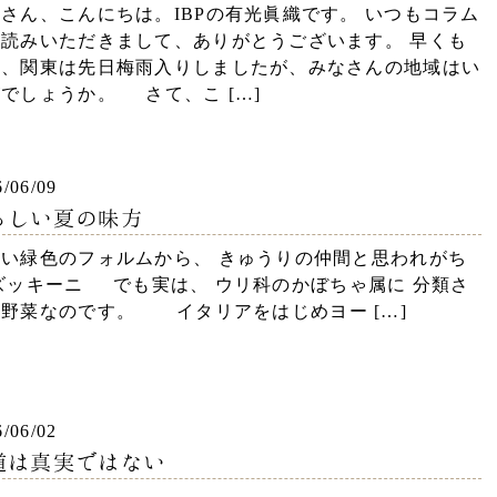
台所から「きれい」と環境を守る～
さん、こんにちは。IBPの有光眞織です。 いつもコラム
お読みいただきまして、ありがとうございます。 早くも
月、関東は先日梅雨入りしましたが、みなさんの地域はい
でしょうか。 さて、こ […]
6/06/09
もしい夏の味方
長い緑色のフォルムから、 きゅうりの仲間と思われがち
ズッキーニ でも実は、 ウリ科のかぼちゃ属に 分類さ
野菜なのです。 イタリアをはじめヨー […]
6/06/02
道は真実ではない