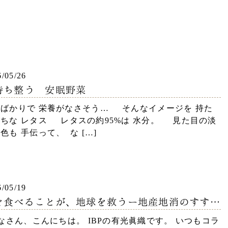
6/05/26
持ち整う 安眠野菜
分ばかりで 栄養がなさそう… そんなイメージを 持た
ちな レタス レタスの約95%は 水分。 見た目の淡
色も 手伝って、 な […]
6/05/19
を食べることが、地球を救うー地産地消のすすめ
台所から「きれい」と環境を守る～
さん、こんにちは。 IBPの有光眞織です。 いつもコラ