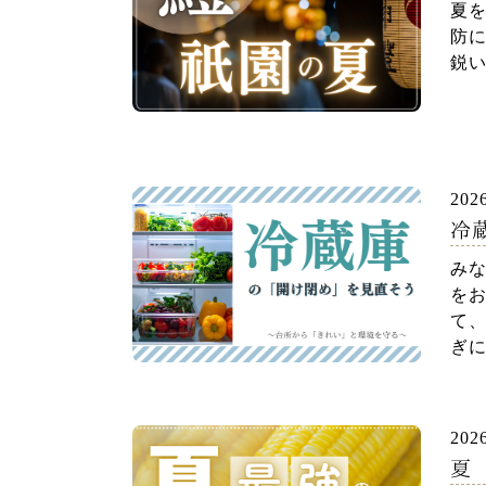
夏
防
鋭い
202
冷
れ
みな
を
て、
ぎに
202
夏