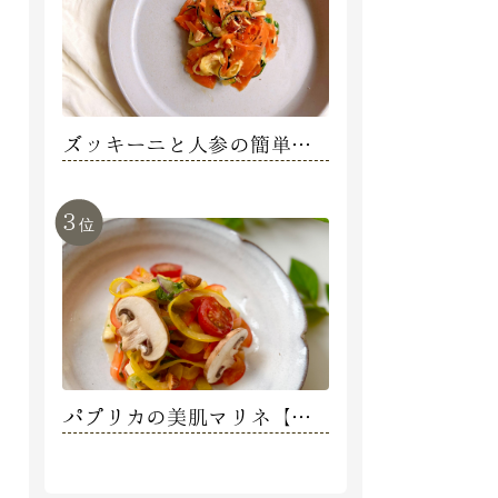
ズッキーニと人参の簡単美
肌マリネ【内藤えみ】
3
位
パプリカの美肌マリネ【阿
部明日香】