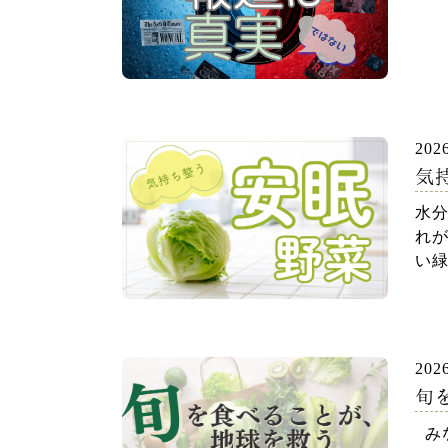
202
気
水
れが
い緑
202
旬
～
みな