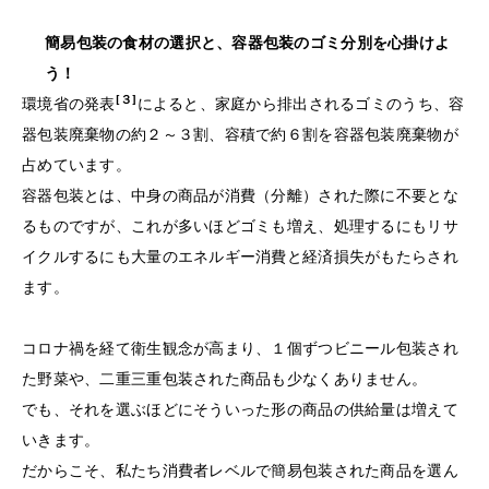
簡易包装の食材の選択と、容器包装のゴミ分別を心掛けよ
う！
[３]
環境省の発表
によると、家庭から排出されるゴミのうち、容
器包装廃棄物の約２～３割、容積で約６割を容器包装廃棄物が
占めています。
容器包装とは、中身の商品が消費（分離）された際に不要とな
るものですが、これが多いほどゴミも増え、処理するにもリサ
イクルするにも大量のエネルギー消費と経済損失がもたらされ
ます。
コロナ禍を経て衛生観念が高まり、１個ずつビニール包装され
た野菜や、二重三重包装された商品も少なくありません。
でも、それを選ぶほどにそういった形の商品の供給量は増えて
いきます。
だからこそ、私たち消費者レベルで簡易包装された商品を選ん