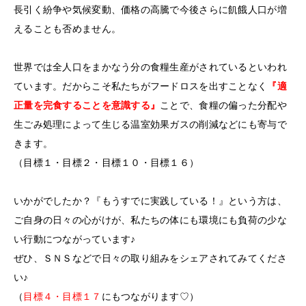
長引く紛争や気候変動、価格の高騰で今後さらに飢餓人口が増
えることも否めません。
世界では全人口をまかなう分の食糧生産がされているといわれ
ています。だからこそ私たちがフードロスを出すことなく
『適
正量を完食することを意識する』
ことで、食糧の偏った分配や
生ごみ処理によって生じる温室効果ガスの削減などにも寄与で
きます。
（目標１・目標２・目標１０・目標１６）
いかがでしたか？『もうすでに実践している！』という方は、
ご自身の日々の心がけが、私たちの体にも環境にも負荷の少な
い行動につながっています♪
ぜひ、ＳＮＳなどで日々の取り組みをシェアされてみてくださ
い♪
（
目標４・目標１７
にもつながります♡）