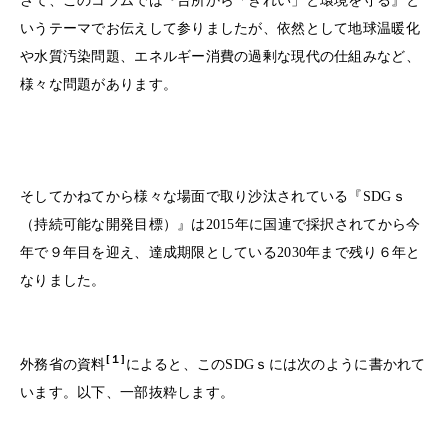
さて、このコラムでは『台所から「きれい」と環境を守る』と
いうテーマでお伝えして参りましたが、依然として地球温暖化
や水質汚染問題、エネルギー消費の過剰な現代の仕組みなど、
様々な問題があります。
そしてかねてから様々な場面で取り沙汰されている『SDGｓ
（持続可能な開発目標）』は2015年に国連で採択されてから今
年で９年目を迎え、達成期限としている2030年まで残り６年と
なりました。
[１]
外務省の資料
によると、このSDGｓには次のように書かれて
います。以下、一部抜粋します。