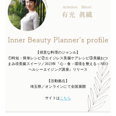
Arimitsu
Maori
有光
眞織
【得意な料理のジャンル】
①時短・簡単レシピ②エイジレス美腸ケアレシピ③美腸おつ
まみ④美腸スイーツ／2023年『心－食－環境を整える～NEO
ヘルシーエイジング講座』リリース
【活動拠点】
埼玉県／オンラインにて全国展開
サイトは
こちら