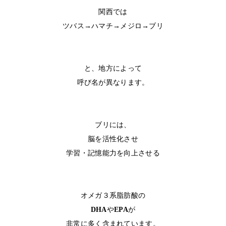
関西では
ツバス→ハマチ→メジロ→ブリ
と、地方によって
呼び名が異なります。
ブリには、
脳を活性化させ
学習・記憶能力を向上させる
オメガ３系脂肪酸の
DHA
や
EPA
が
非常に多く含まれています
。