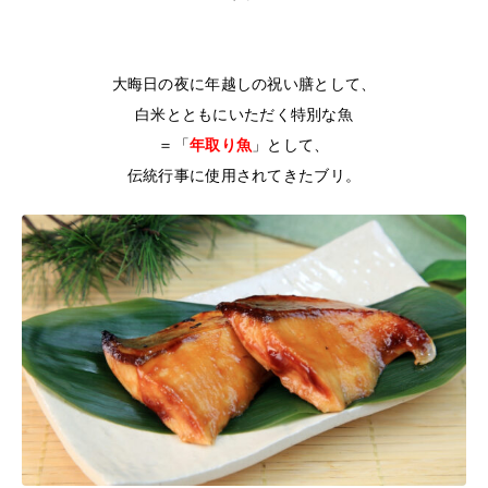
大晦日の夜に年越しの祝い膳として、
白米とともにいただく特別な魚
＝
「
年取り魚
」
として、
伝統行事に使用されてきたブリ。