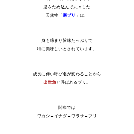
脂をため込んで丸々した
天然物
「
寒ブリ
」
は、
身も締まり旨味たっぷりで
特に美味しいとされています。
成長に伴い呼び名が変わることから
出世魚
と呼ばれるブリ。
関東では
ワカシ→イナダ→ワラサ→ブリ