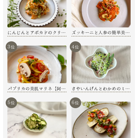
にんじんとアボカドのクリー
ズッキーニと人参の簡単美肌
ミーデリサラダ【阿部明日
マリネ【内藤えみ】
香】
3
4
位
位
パプリカの美肌マリネ【阿部
さやいんげんとわかめのミネ
明日香】
ラル発酵ごまサラダ【髙橋香
織】
5
6
位
位