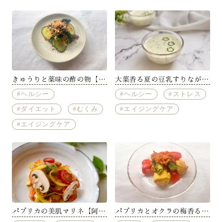
きゅうりと薬味の酢の物【冨
大葉香る夏の豆乳すりながし
澤茜】
【大倉実里】
ヘルシー
ヘルシー
ストレス
ダイエット
むくみ
エイジングケア
エイジングケア
パプリカの美肌マリネ【阿部
パプリカとオクラの梅香るカ
明日香】
レーチキン【冨澤茜】