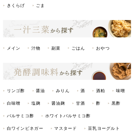
きくらげ
ごま
メイン
汁物
副菜
ごはん
おやつ
リンゴ酢
醤油
みりん
酒
酒粕
味噌
白味噌
塩麹
醤油麹
甘酒
酢
黒酢
バルサミコ酢
ホワイトバルサミコ酢
白ワインビネガー
マスタード
豆乳ヨーグルト