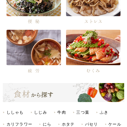
便秘
ストレス
疲労
むくみ
ししゃも
しじみ
牛肉
三つ葉
ふき
カリフラワー
にら
ホタテ
パセリ
ケール