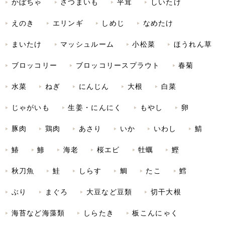
かぼちゃ
さつまいも
平茸
しいたけ
えのき
エリンギ
しめじ
なめたけ
まいたけ
マッシュルーム
小松菜
ほうれん草
ブロッコリー
ブロッコリースプラウト
春菊
水菜
ねぎ
にんじん
大根
白菜
じゃがいも
生姜・にんにく
もやし
卵
豚肉
鶏肉
あさり
いか
いわし
鯖
鰆
鯵
海老
桜エビ
牡蠣
鰹
秋刀魚
鮭
しらす
鯛
たこ
鱈
ぶり
まぐろ
大豆など豆類
切干大根
海苔など海藻類
しらたき
板こんにゃく