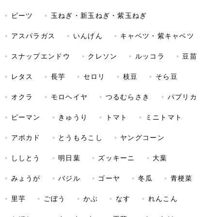
ビーツ
玉ねぎ・新玉ねぎ・紫玉ねぎ
アスパラガス
いんげん
キャベツ・紫キャベツ
スナップエンドウ
クレソン
ルッコラ
豆苗
レタス
長芋
セロリ
枝豆
そら豆
オクラ
モロヘイヤ
つるむらさき
パプリカ
ピーマン
きゅうり
トマト
ミニトマト
アボカド
とうもろこし
ヤングコーン
ししとう
明日葉
ズッキーニ
大葉
みょうが
バジル
ゴーヤ
冬瓜
青梗菜
里芋
ごぼう
かぶ
なす
れんこん