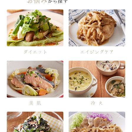
から
探す
ダイエット
エイジングケア
美肌
冷え