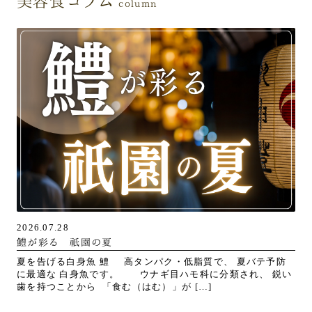
column
2026.07.28
鱧が彩る 祇園の夏
夏を告げる白身魚 鱧 高タンパク・低脂質で、 夏バテ予防
に最適な 白身魚です。 ウナギ目ハモ科に分類され、 鋭い
歯を持つことから 「食む（はむ）」が […]