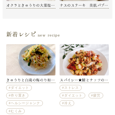
オクラときゅうりの大葉塩こ
ナスのステーキ 美肌パプリ
うじ和え【大倉実里】
カソース【阿部明日香】
新着レシピ
new recipe
きゅうりと白滝の梅のり和え
スパイシー★鯖とナッツのピ
【内藤えみ】
リ辛和え【有光眞織】
ダイエット
ストレス
作り置き
ダイエット
疲労
ヘルシージャンク
冷え
むくみ