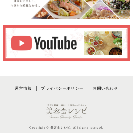
運営情報
プライバシーポリシー
お問い合わせ
Copyright © 美容食レシピ. All rights reserved.