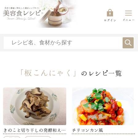
メニュー
ログイン
「板こんにゃく」
のレシピ一覧
きのこと切り干しの発酵和え
チリコンカン風
【冨澤茜】