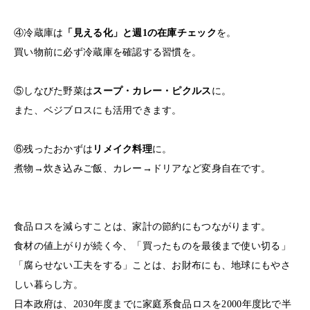
④冷蔵庫は
「見える化」と週1の在庫チェック
を。
買い物前に必ず冷蔵庫を確認する習慣を。
⑤しなびた野菜は
スープ・カレー・ピクルス
に。
また、ベジブロスにも活用できます。
⑥残ったおかずは
リメイク料理
に。
煮物→炊き込みご飯、カレー→ドリアなど変身自在です。
食品ロスを減らすことは、家計の節約にもつながります。
食材の値上がりが続く今、「買ったものを最後まで使い切る」
「腐らせない工夫をする」ことは、お財布にも、地球にもやさ
しい暮らし方。
日本政府は、2030年度までに家庭系食品ロスを2000年度比で半