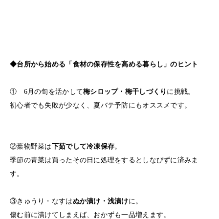
◆台所から始める「食材の保存性を高める暮らし」のヒント
① 6月の旬を活かして
梅シロップ・梅干しづくり
に挑戦。
初心者でも失敗が少なく、夏バテ予防にもオススメです。
②葉物野菜は
下茹でして冷凍保存
。
季節の青菜は買ったその日に処理をするとしなびずに済みま
す。
③きゅうり・なすは
ぬか漬け・浅漬け
に。
傷む前に漬けてしまえば、おかずも一品増えます。