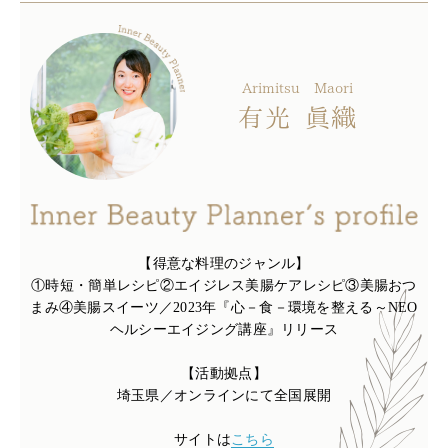
Arimitsu
Maori
有光
眞織
【得意な料理のジャンル】
①時短・簡単レシピ②エイジレス美腸ケアレシピ③美腸おつ
まみ④美腸スイーツ／2023年『心－食－環境を整える～NEO
ヘルシーエイジング講座』リリース
【活動拠点】
埼玉県／オンラインにて全国展開
サイトは
こちら