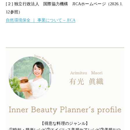
[２] 独立行政法人 国際協力機構 JICAホームページ（2026.1.
12参照）
自然環境保全 ｜ 事業について – JICA
Arimitsu
Maori
有光
眞織
【得意な料理のジャンル】
①時短・簡単レシピ②エイジレス美腸ケアレシピ③美腸おつ