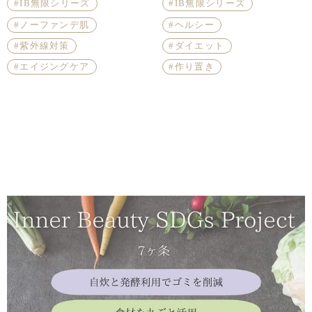
IB無限シリーズ
IB無限シリーズ
おい講師】
ノーファンデ肌
ヘルシー
紫外線対策
ダイエット
エイジングケア
作り置き