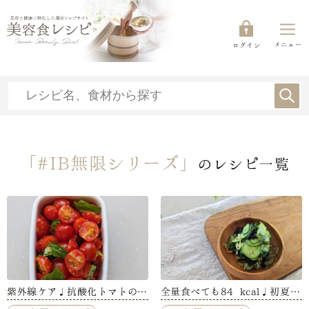
メニュー
ログイン
「#IB無限シリーズ」
のレシピ一覧
紫外線ケア♩抗酸化トマトのバ
全量食べても84 kcal♩初夏の
ジル和え
無限ダイエットおやつ【木下あ