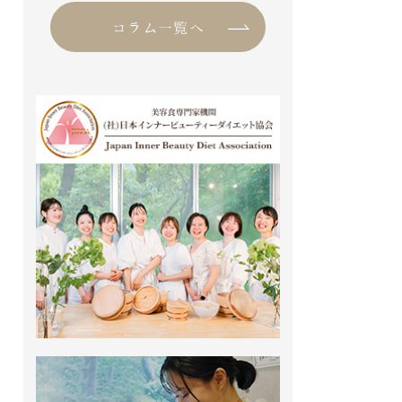
いよいよ本格的な夏の到来です。
コラム一覧へ
麦茶を注ぎに、冷やしたスイカを
取りに […]