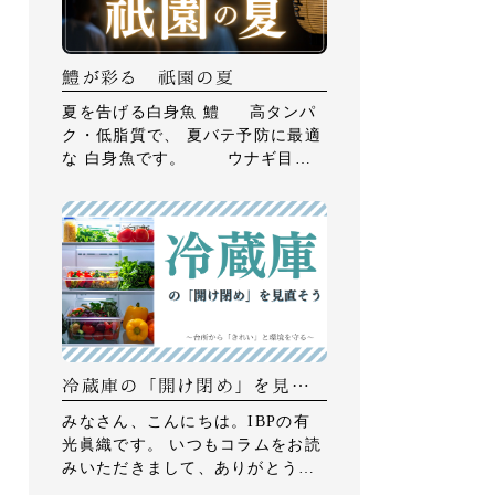
鱧が彩る 祇園の夏
夏を告げる白身魚 鱧 高タンパ
ク・低脂質で、 夏バテ予防に最適
な 白身魚です。 ウナギ目ハ
モ科に分類され、 鋭い歯を持つこ
とから 「食む（はむ）」が […]
冷蔵庫の「開け閉め」を見直
そう ～台所から「きれい」と
みなさん、こんにちは。IBPの有
環境を守る～
光眞織です。 いつもコラムをお読
みいただきまして、ありがとうご
ざいます。 さて、7月に入り、