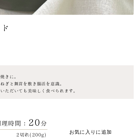
ード
噌焼きに。
玉ねぎと舞茸を敷き腸活を意識。
ていただいても美味しく食べられます。
20
調理時間：
分
お気に入りに追加
2切れ(200g)