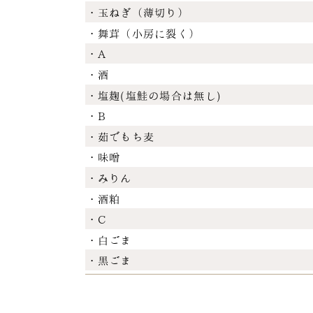
・玉ねぎ（薄切り）
・舞茸（小房に裂く）
・A
・酒
・塩麹(塩鮭の場合は無し)
・B
・茹でもち麦
・味噌
・みりん
・酒粕
・C
・白ごま
・黒ごま