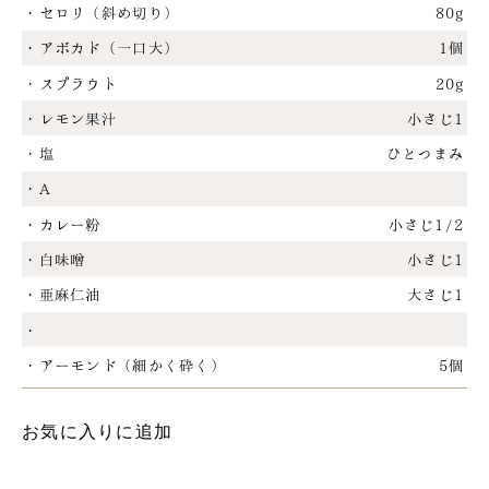
・セロリ（斜め切り）
80g
・アボカド（一口大）
1個
・スプラウト
20g
・レモン果汁
小さじ1
・塩
ひとつまみ
・A
・カレー粉
小さじ1/2
・白味噌
小さじ1
・亜麻仁油
大さじ1
・
・アーモンド（細かく砕く）
5個
お気に入りに追加