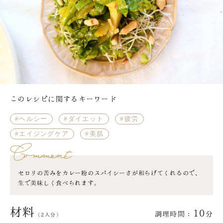
このレシピに関するキーワード
ヘルシー
ダイエット
疲労
エイジングケア
美肌
セロリの苦みをカレー粉のスパイシーさが和らげてくれるので、
生で美味しく食べられます。
材料
10
調理時間：
分
（2人分）