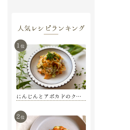
人気レシピランキング
1
位
にんじんとアボカドのクリ
ーミーデリサラダ【阿部明
日香】
2
位