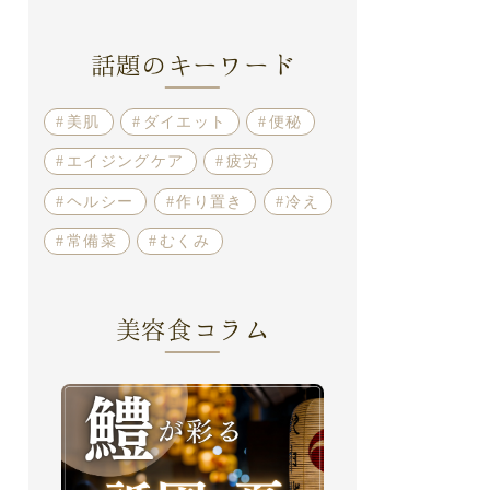
話題のキーワード
美肌
ダイエット
便秘
エイジングケア
疲労
ヘルシー
作り置き
冷え
常備菜
むくみ
美容食コラム