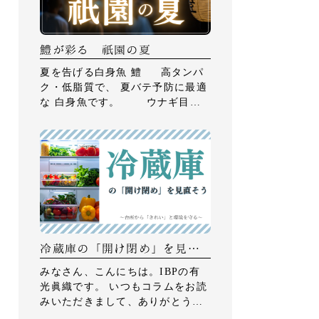
鱧が彩る 祇園の夏
夏を告げる白身魚 鱧 高タンパ
ク・低脂質で、 夏バテ予防に最適
な 白身魚です。 ウナギ目ハ
モ科に分類され、 鋭い歯を持つこ
とから 「食む（はむ）」が […]
冷蔵庫の「開け閉め」を見直
そう ～台所から「きれい」と
みなさん、こんにちは。IBPの有
環境を守る～
光眞織です。 いつもコラムをお読
みいただきまして、ありがとうご
ざいます。 さて、7月に入り、