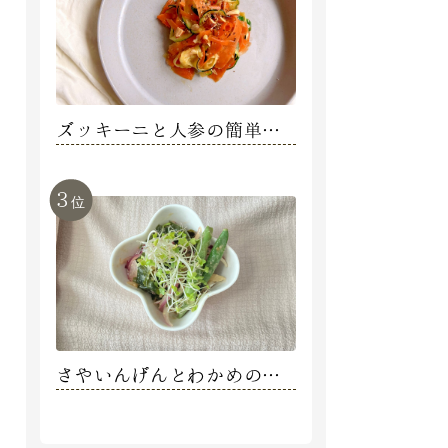
ズッキーニと人参の簡単美
肌マリネ【内藤えみ】
3
位
さやいんげんとわかめのミ
ネラル発酵ごまサラダ【髙
橋香織】