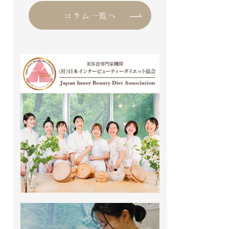
いよいよ本格的な夏の到来です。
コラム一覧へ
麦茶を注ぎに、冷やしたスイカを
取りに […]