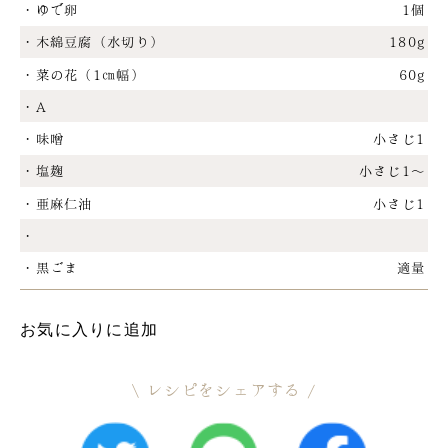
・ゆで卵
1個
・木綿豆腐（水切り）
180g
・菜の花（1㎝幅）
60g
・A
・味噌
小さじ1
・塩麹
小さじ1～
・亜麻仁油
小さじ1
・
・黒ごま
適量
お気に入りに追加
レシピをシェアする