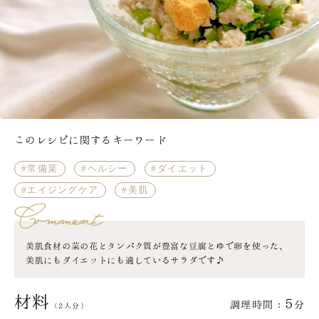
このレシピに関するキーワード
常備菜
ヘルシー
ダイエット
エイジングケア
美肌
美肌食材の菜の花とタンパク質が豊富な豆腐とゆで卵を使った、
美肌にもダイエットにも適しているサラダです♪
材料
5
調理時間：
分
（2人分）