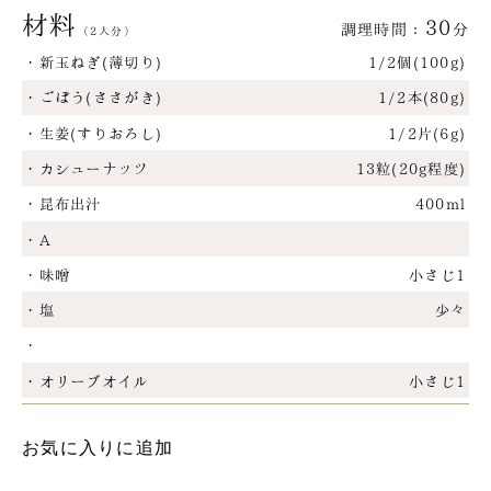
材料
30
調理時間：
分
（2人分）
・新玉ねぎ(薄切り)
1/2個(100g)
・ごぼう(ささがき)
1/2本(80g)
・生姜(すりおろし)
1/2片(6g)
・カシューナッツ
13粒(20g程度)
・昆布出汁
400ml
・A
・味噌
小さじ1
・塩
少々
・
・オリーブオイル
小さじ1
お気に入りに追加