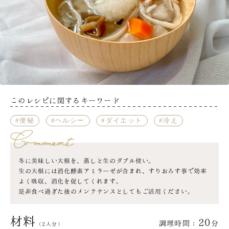
このレシピに関するキーワード
便秘
ヘルシー
ダイエット
冷え
冬に美味しい大根を、蒸しと生のダブル使い。
生の大根には消化酵素アミラーゼが含まれ、すりおろす事で効率
よく吸収、消化を促してくれます。
是非食べ過ぎた後のメンテナンスとしてもご活用ください。
材料
20
調理時間：
分
（2人分）