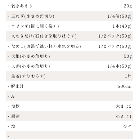
・剥きあさり
20g
・玉ねぎ(小さめ角切り)
1/4個(50g)
・エリンギ(縦に細く裂く)
1本(40g)
・えのきだけ(石付きを取りほぐす)
1/2パック(50g)
・なめこ(お湯で洗い軽く水気を切る)
1/2パック(50g)
・大根(小さめ角切り)
50g
・人参(小さめ角切り)
1/4本(50g)
・生姜(すりおろす)
1片
・鰹出汁
500ml
・A
・塩麴
大さじ2
・醤油
小さじ1
・塩
少々
・